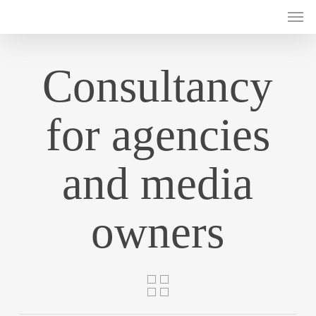
Men
Skip
to
main
content
Consultancy
for agencies
and media
owners